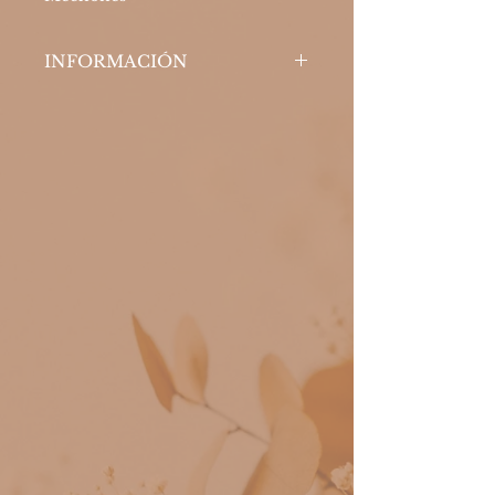
INFORMACIÓN
Procedimiento realizado en las
cejas para disciplinar el cabello,
dejándolo en su lugar y
facilitando su peinado. Su efecto
es increíble porque, además de
alinear las cejas, crea volumen y
espesa el cabello, ¡realzando aún
más el look!