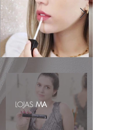
qualidade de colágeno e elastina -
Reorganizar as fibras de colágeno e
elastina - Melhora a microcirculação -
Melhora a hidratação - Aumenta a
oxigenação - Acelera a eliminação de
toxina - Reduz celulite, estrias, fibrose,
flacidez em qualquer parte do corpo -
Melhora aparência de cicatriz
LOJAS
MA