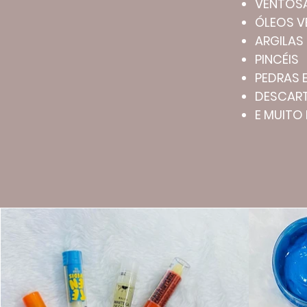
VENTOS
ÓLEOS V
ARGILAS
PINCÉIS
PEDRAS 
DESCART
E MUITO