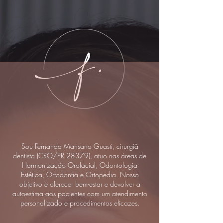
Sou Fernanda Mansano Guasti, cirurgiã
dentista (CRO/PR 28379), atuo nas áreas de
Harmonização Orofacial, Odontologia
Estética, Ortodontia e Ortopedia. Nosso
objetivo é oferecer bem-estar e devolver a
autoestima aos pacientes com um atendimento
personalizado e procedimentos eficazes.