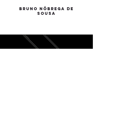
BRUNO NÓBREGA DE
SOUSA
CONECTIVIDADE E AGILIDADE
ACESSO NOSSO APP E CONFIRA
O STATUS DO SEU PROCESSO
CONSULTAR