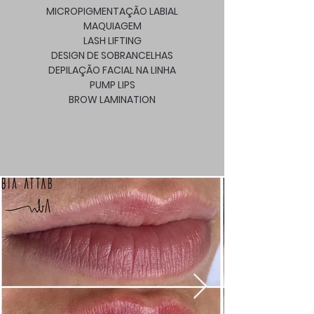
MICROPIGMENTAÇÃO LABIAL
MAQUIAGEM
LASH LIFTING
DESIGN DE SOBRANCELHAS
DEPILAÇÃO FACIAL NA LINHA
PUMP LIPS
BROW LAMINATION