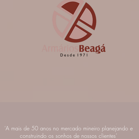
‘A mais de 50 anos no mercado mineiro planejando e
construindo os sonhos de nossos clientes’