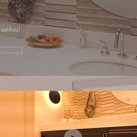
D
 sonhos!